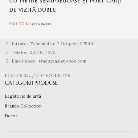
cu pietre semiprețioase și port cărți
de vizită dublu
550,00
lei
(TVA inclus)
Intrarea Tufanului nr. 7, Otopeni, 075100
Telefon: 0722 637 470
Email: idaco_traditional@yahoo.com
IDACO S.R.L. / CIF: RO14053218
CATEGORII PRODUSE
Legătorie de artă
Branco Collection
Decor