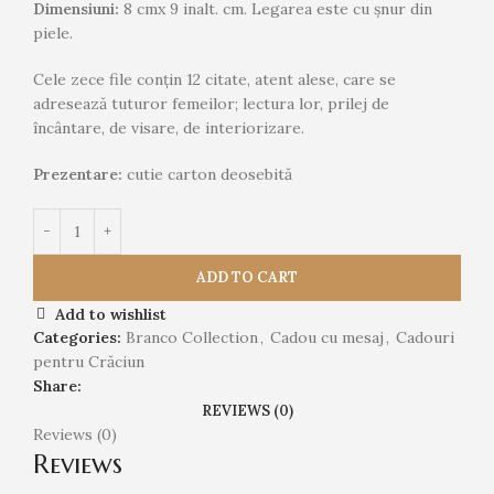
Dimensiuni:
8 cmx 9 inalt. cm. Legarea este cu șnur din
piele.
Cele zece file conțin 12 citate, atent alese, care se
adresează tuturor femeilor; lectura lor, prilej de
încântare, de visare, de interiorizare.
Prezentare:
cutie carton deosebită
ADD TO CART
Add to wishlist
Categories:
Branco Collection
,
Cadou cu mesaj
,
Cadouri
pentru Crăciun
Share:
REVIEWS (0)
Reviews (0)
Reviews