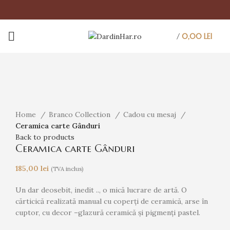
/
0,00
LEI
Click to enlarge
Home
Branco Collection
Cadou cu mesaj
Ceramica carte Gânduri
Back to products
Ceramica carte Gânduri
185,00
lei
(TVA inclus)
Un dar deosebit, inedit .., o mică lucrare de artă. O
cărticică realizată manual cu coperți de ceramică, arse în
cuptor, cu decor –glazură ceramică și pigmenți pastel.