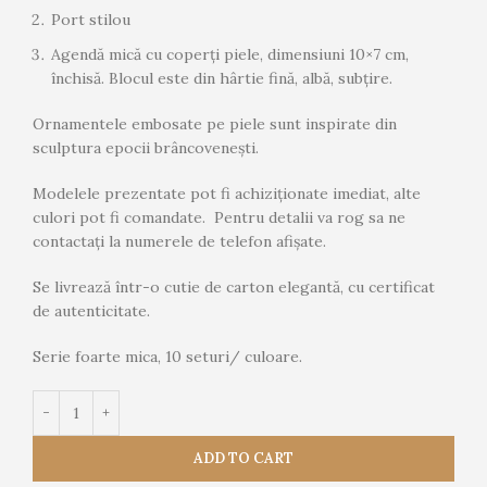
Port stilou
Agendă mică cu coperți piele, dimensiuni 10×7 cm,
închisă. Blocul este din hârtie fină, albă, subțire.
Ornamentele embosate pe piele sunt inspirate din
sculptura epocii brâncovenești.
Modelele prezentate pot fi achiziționate imediat, alte
culori pot fi comandate. Pentru detalii va rog sa ne
contactați la numerele de telefon afișate.
Se livrează într-o cutie de carton elegantă, cu certificat
de autenticitate.
Serie foarte mica, 10 seturi/ culoare.
ADD TO CART