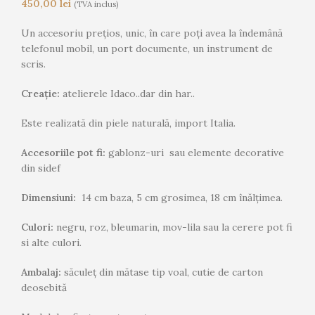
450,00
lei
(TVA inclus)
Un accesoriu prețios, unic, în care poți avea la îndemână
telefonul mobil, un port documente, un instrument de
scris.
Creație:
atelierele Idaco..dar din har..
Este realizată din piele naturală, import Italia.
Accesoriile pot fi:
gablonz-uri sau elemente decorative
din sidef
Dimensiuni:
14 cm baza, 5 cm grosimea, 18 cm înălțimea.
Culori:
negru, roz, bleumarin, mov-lila sau la cerere pot fi
si alte culori.
Ambalaj:
săculeț din mătase tip voal, cutie de carton
deosebită