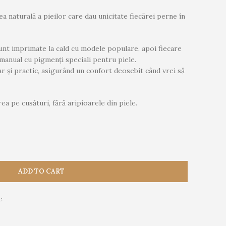
 naturală a pieilor care dau unicitate fiecărei perne în
nt imprimate la cald cu modele populare, apoi fiecare
 manual cu pigmenți speciali pentru piele.
ar și practic, asigurând un confort deosebit când vrei să
a pe cusături, fără aripioarele din piele.
ADD TO CART
e