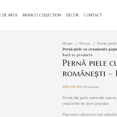
E DE ARTĂ
BRANCO COLLECTION
DECOR
CONTACT
Home
Decor
Perne piel
Pernă piele cu ornamente popu
Back to products
Pernă piele 
românești – 
500,00
lei
(TVA inclus)
Pernă din piele naturală, unica
cusăturile de port popular.
Fața este culoarea roșu antichiz