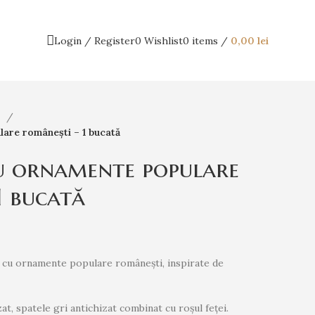
Login / Register
0
Wishlist
0
items
/
0,00
lei
e
lare românești – 1 bucată
cu ornamente populare
1 bucată
t, cu ornamente populare românești, inspirate de
at, spatele gri antichizat combinat cu roșul feței.