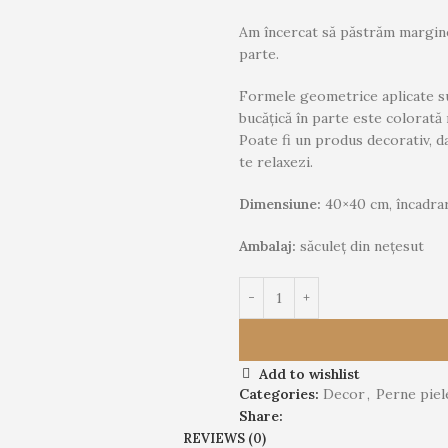
Am încercat să păstrăm marginea
parte.
Formele geometrice aplicate su
bucățică în parte este colorată
Poate fi un produs decorativ, d
te relaxezi.
Dimensiune:
40×40 cm, încadrare
Ambalaj:
săculeț din nețesut
Add to wishlist
Categories:
Decor
,
Perne piel
Share:
REVIEWS (0)