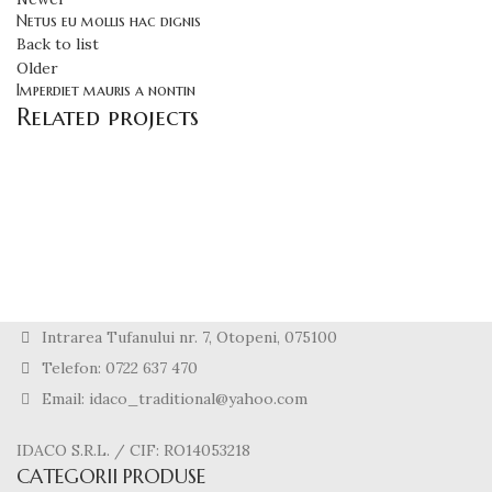
Netus eu mollis hac dignis
Back to list
Older
Imperdiet mauris a nontin
Related projects
DECOR
RHONCUS QUISQUE SOLLICITUDIN
Intrarea Tufanului nr. 7, Otopeni, 075100
Telefon: 0722 637 470
Email: idaco_traditional@yahoo.com
IDACO S.R.L. / CIF: RO14053218
CATEGORII PRODUSE